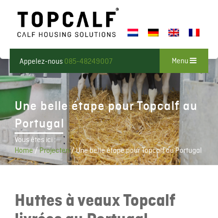
Menu
Appelez-nous
085-48249007
Une belle étape pour Topcalf au
Portugal
Vous êtes ici :
Home
/
Projecten
/
Une belle étape pour Topcalf au Portugal
Huttes à veaux Topcalf