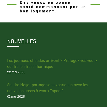
Des veaux en bonne
santé commencent par un
bon logement.
NOUVELLES
Les journées chaudes arrivent ? Protégez vos veaux
contre le stress thermique
22 mai 2026
Sandra Meijer partage son expérience avec les
nouvelles cases à veaux Topcalf
01 mai 2026