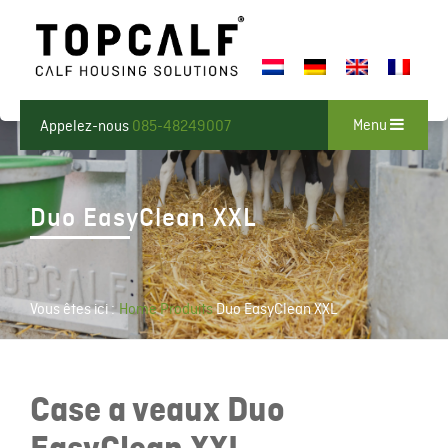
Menu
Appelez-nous
085-48249007
Duo EasyClean XXL
Vous êtes ici :
Home
Produits
Duo EasyClean XXL
Case a veaux Duo