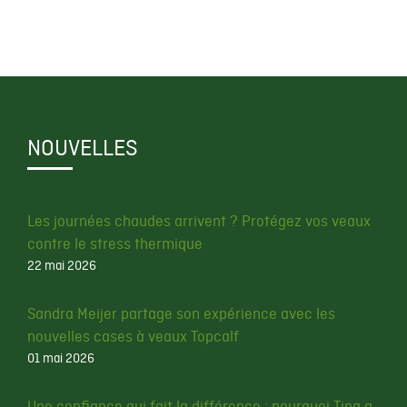
NOUVELLES
Les journées chaudes arrivent ? Protégez vos veaux
contre le stress thermique
22 mai 2026
Sandra Meijer partage son expérience avec les
nouvelles cases à veaux Topcalf
01 mai 2026
Une confiance qui fait la différence : pourquoi Tina a