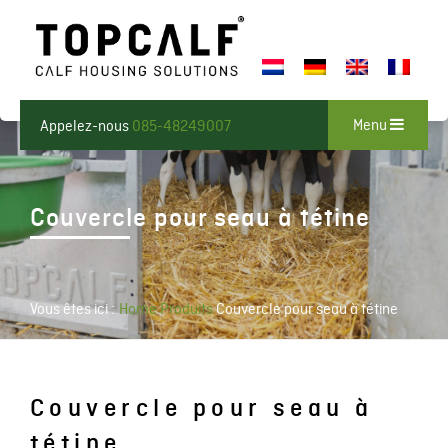
Menu
Appelez-nous
085-48249007
Couvercle pour seau à tétine
Vous êtes ici :
Home
Produits
Couvercle pour seau à tétine
Couvercle pour seau à
tétine