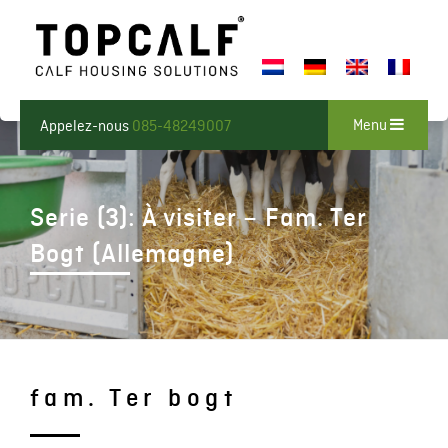
Menu
Appelez-nous
085-48249007
Serie (3): À visiter – Fam. Ter
Bogt (Allemagne)
fam. Ter bogt