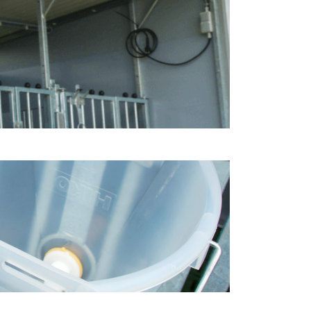
andard, avec des fourreaux pour fourches de levage
eur. ✓ Système immunitaire …
Continued
Accessoires
-dessous la liste de nos accessoires. Pour chaque
mander un devis gratuit et sans engagement. Si vous
 produits, vous pouvez demander un devis distinct
erchez un autre produit qui ne figure pas dans la
ssous ? N’hésitez pas …
Continued