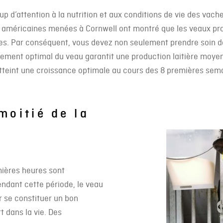
p d’attention à la nutrition et aux conditions de vie des vache
 américaines menées à Cornwell ont montré que les veaux prod
es. Par conséquent, vous devez non seulement prendre soin d
pement optimal du veau garantit une production laitière moye
 atteint une croissance optimale au cours des 8 premières sem
moitié de la
mières heures sont
dant cette période, le veau
 se constituer un bon
 dans la vie. Des