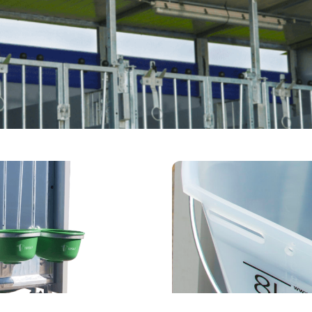
Quinto offre de la place pour loger 5 veaux. La niche est fournie, en st
la, la niche pour veau offre un confort pour le veau comme pour l’élev
o
Accesoires Vous trouverez ci
se à veau Topcalf Mono est une
produit, il est possible de de
sans germes, Les courants d’air
êtes intéressé par plusieurs
 en compte pour une croissance
pour chacun d’eux. Vous rech
Topcalf, …
Continued
liste ci-de