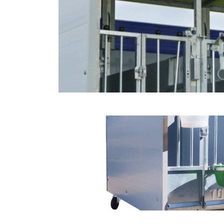
Niche à veaux Quinto XL La niche à veaux Topcalf 
pour un transport facile. Grâce à ce
Topcalf Mon
Case a veau Mono Disponible en version XL. La ca
case simple pour un veau. Un cadre de vie sain et 
et le froid extrême sont des conditions à prendre
optimale des veaux. Avec le box à veau 