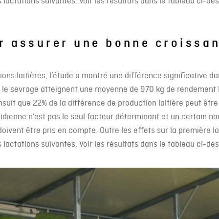
 lactations suivantes. Voir les résultats dans le tableau ci-de
ur assurer une bonne croissa
ons laitières, l’étude a montré une différence significative da
 le sevrage atteignent une moyenne de 970 kg de rendement l
nsuit que 22% de la différence de production laitière peut êt
idienne n’est pas le seul facteur déterminant et un certain n
 doivent être pris en compte. Outre les effets sur la première 
 lactations suivantes. Voir les résultats dans le tableau ci-de
Topcalf Quinto