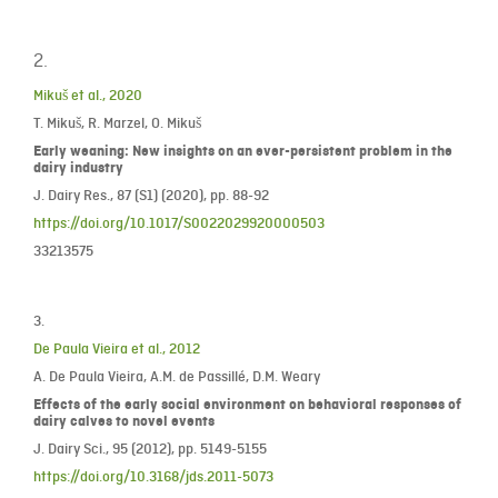
2.
Mikuš et al., 2020
T. Mikuš, R. Marzel, O. Mikuš
Early weaning: New insights on an ever-persistent problem in the
dairy industry
J. Dairy Res., 87 (S1) (2020), pp. 88-92
https://doi.org/10.1017/S0022029920000503
33213575
3.
De Paula Vieira et al., 2012
A. De Paula Vieira, A.M. de Passillé, D.M. Weary
Effects of the early social environment on behavioral responses of
dairy calves to novel events
J. Dairy Sci., 95 (2012), pp. 5149-5155
https://doi.org/10.3168/jds.2011-5073