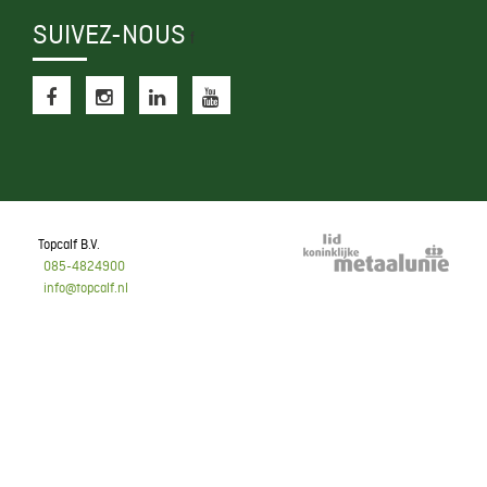
SUIVEZ-NOUS
f
Topcalf B.V.
085-4824900
info@topcalf.nl