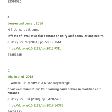
22916920
4.
Jensen and Larsen, 2014
M.B. Jensen, L.E. Larsen
Effects of level of social contact on dairy calf behavior and health
J. Dairy Sci., 97 (2014), pp. 5035-5044
https://doi.org/10.3168/jds.2013-7311
24856985
5.
Whalin et al., 2018
L. Whalin, D.M. Weary, M.A.G. von Keyserlingk
Short communication: Pair housing dairy calves in modified calf
hutches
J. Dairy Sci., 101 (2018), pp. 5428-5433
https://doi.org/10.3168/jds.2017-14361
29605333