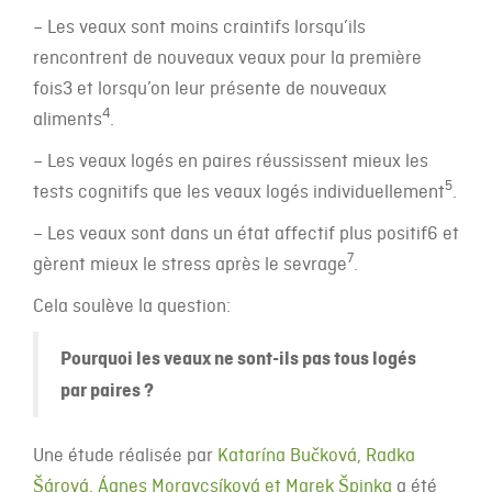
– Les veaux sont moins craintifs lorsqu’ils
rencontrent de nouveaux veaux pour la première
fois3 et lorsqu’on leur présente de nouveaux
4
aliments
.
– Les veaux logés en paires réussissent mieux les
5
tests cognitifs que les veaux logés individuellement
.
– Les veaux sont dans un état affectif plus positif6 et
7
gèrent mieux le stress après le sevrage
.
Cela soulève la question:
Pourquoi les veaux ne sont-ils pas tous logés
par paires ?
Une étude réalisée par
Katarína Bučková, Radka
Šárová, Ágnes Moravcsíková et Marek Špinka
a été