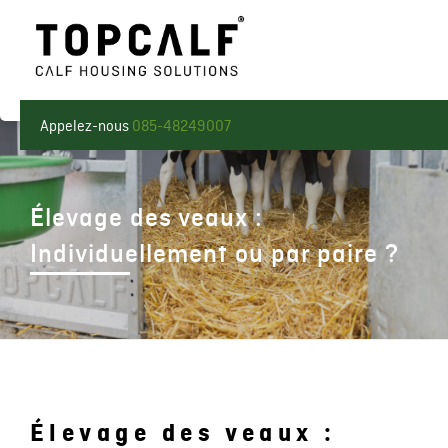
Appelez-nous
085-48249007
Élevage des veaux :
Individuellement ou par paire ?
Élevage des veaux :