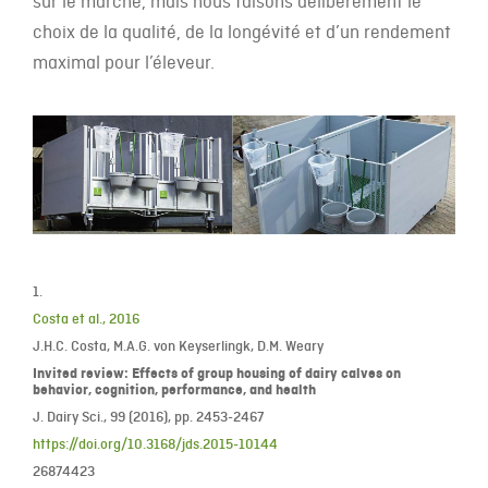
sur le marché, mais nous faisons délibérément le
choix de la qualité, de la longévité et d’un rendement
maximal pour l’éleveur.
1.
Costa et al., 2016
J.H.C. Costa, M.A.G. von Keyserlingk, D.M. Weary
Invited review: Effects of group housing of dairy calves on
behavior, cognition, performance, and health
J. Dairy Sci., 99 (2016), pp. 2453-2467
https://doi.org/10.3168/jds.2015-10144
26874423