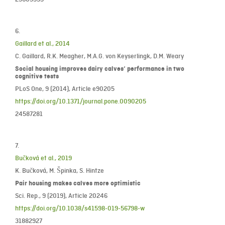
6.
Gaillard et al., 2014
C. Gaillard, R.K. Meagher, M.A.G. von Keyserlingk, D.M. Weary
Social housing improves dairy calves‘ performance in two
cognitive tests
PLoS One, 9 (2014), Article e90205
https://doi.org/10.1371/journal.pone.0090205
24587281
7.
Bučková et al., 2019
K. Bučková, M. Špinka, S. Hintze
Pair housing makes calves more optimistic
Sci. Rep., 9 (2019), Article 20246
https://doi.org/10.1038/s41598-019-56798-w
31882927