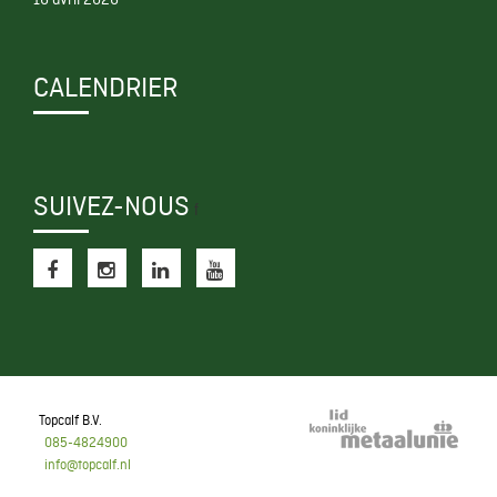
CALENDRIER
SUIVEZ-NOUS
f
Topcalf B.V.
085-4824900
info@topcalf.nl