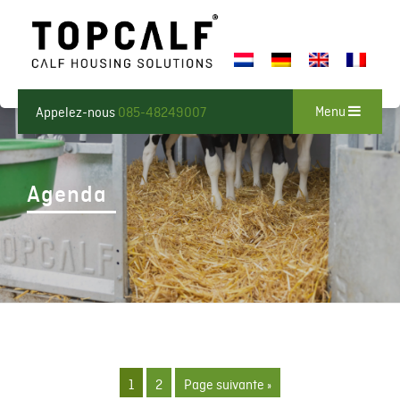
Menu
Appelez-nous
085-48249007
Agenda
1
2
Page suivante »